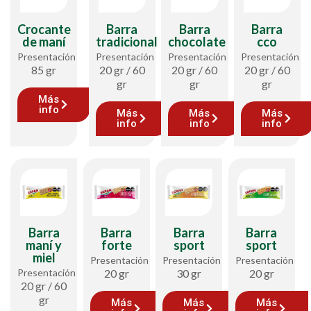
Crocante
Barra
Barra
Barra
de maní
tradicional
chocolate
cco
Presentación
Presentación
Presentación
Presentación
85 gr
20 gr / 60
20 gr / 60
20 gr / 60
gr
gr
gr
Más
info
Más
Más
Más
info
info
info
Barra
Barra
Barra
Barra
maní y
forte
sport
sport
miel​
Presentación
Presentación
Presentación
Presentación
20 gr
30 gr
20 gr
20 gr / 60
gr
Más
Más
Más