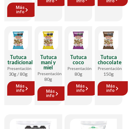
info
info
info
Más
info
Tutuca
Tutuca
Tutuca
Tutuca
tradicional
maní y
coco
chocolate
miel
Presentación
Presentación
Presentación
30g / 80g
Presentación
80g
150g
80g
Más
Más
Más
info
info
info
Más
info