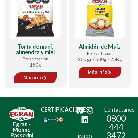
Torta de maní,
Almidón de Maíz
almendra y miel
Presentación
Presentación
200 gr / 500g / 25Kg
150g
Más info
Más info
CERTIFICACIONES:
Contactanos
0800
Egran -
444
Molino
3472
Passerini
INICIO