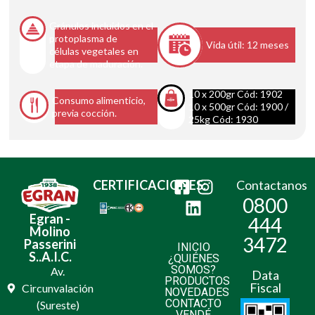
Gránulos incluidos en el
protoplasma de
Vida útil: 12 meses
células vegetales en
etapa de maduración.
10 x 200gr Cód: 1902
Consumo alimenticio,
10 x 500gr Cód: 1900 /
previa cocción.
25kg Cód: 1930
CERTIFICACIONES:
Contactanos
0800
Egran -
444
Molino
3472
Passerini
INICIO
S..A.I.C.
¿QUIÉNES
SOMOS?
Av.
Data
PRODUCTOS
Fiscal
Circunvalación
NOVEDADES
CONTACTO
(Sureste)
VENDÉ