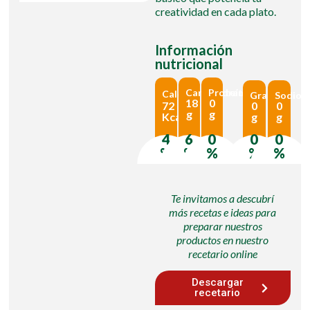
creatividad en cada plato.
Información
nutricional
Carbohidratos
Proteínas
Calorías
Grasas
Sodio
18
0
0
0
72
g
g
g
g
Kcal
4
6
0
0
0
%
%
%
%
%
Te invitamos a descubrí
más recetas e ideas para
preparar nuestros
productos en nuestro
recetario online
Descargar
recetario