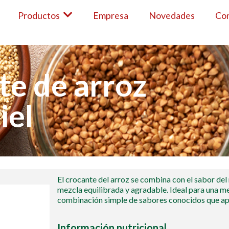
Productos
Empresa
Novedades
Co
te de arroz
el​
El crocante del arroz se combina con el sabor del 
mezcla equilibrada y agradable. Ideal para una m
combinación simple de sabores conocidos que ap
Información nutricional