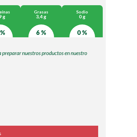
eínas
Grasas
Sodio
9 g
3,4 g
0 g
 %
6 %
0 %
a preparar nuestros productos en nuestro
s