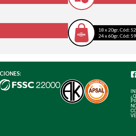
18 x 20gr. Cód: 52
24 x 60gr. Cód: 5
CIONES:
IN
¿
P
N
C
V