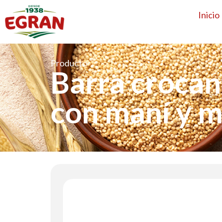
Inicio
Producto
Barra crocan
con maní y mi