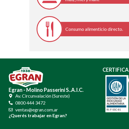
Consumo alimenticio directo.
CERTIFICA
Egran - Molino Passerini S..A.I.C.
Av. Circunvalación (Sureste)
0800 444 3472
ventas@egran.com.ar
¿Querés trabajar en Egran?