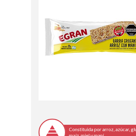
Constituida por arroz, azúcar, g
maíz, miel y maní.