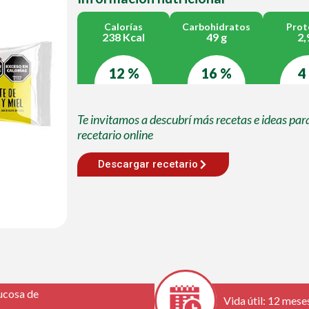
Calorías
Carbohidratos
Prot
238 Kcal
49 g
2,
12 %
16 %
4
Te invitamos a descubrí más recetas e ideas par
recetario online
Descargar recetario
lucosa de
Vida útil: 12 mese