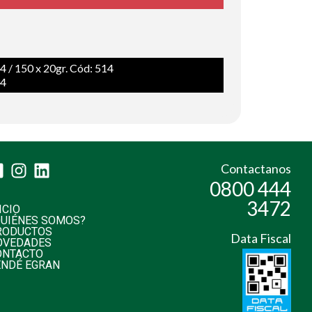
4 / 150 x 20gr. Cód: 514
94
Contactanos
0800 444
3472
ICIO
QUIÉNES SOMOS?
RODUCTOS
Data Fiscal
OVEDADES
ONTACTO
ENDÉ EGRAN