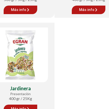
Más info
Más info
Jardinera
Presentación
400 gr / 25Kg
Más info