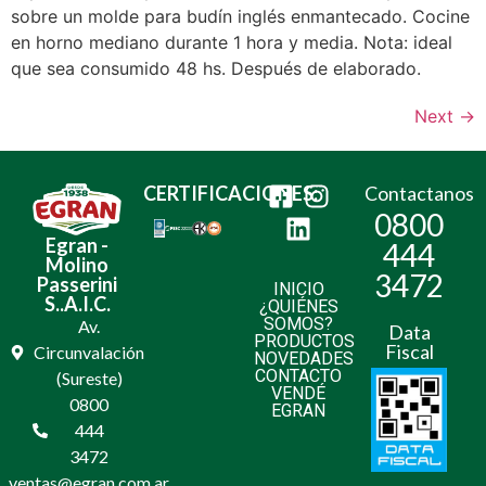
sobre un molde para budín inglés enmantecado. Cocine
en horno mediano durante 1 hora y media. Nota: ideal
que sea consumido 48 hs. Después de elaborado.
Next
→
CERTIFICACIONES:
Contactanos
0800
Egran -
444
Molino
3472
Passerini
INICIO
S..A.I.C.
¿QUIÉNES
SOMOS?
Av.
Data
PRODUCTOS
Fiscal
Circunvalación
NOVEDADES
CONTACTO
(Sureste)
VENDÉ
0800
EGRAN
444
3472
ventas@egran.com.ar