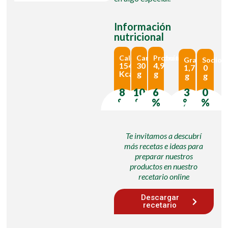
Información
nutricional
Calorías
Carbohidratos
Proteínas
Grasas
Sodio
154
30
4,9
1,7
0
Kcal
g
g
g
g
8
10
6
3
0
%
%
%
%
%
Te invitamos a descubrí
más recetas e ideas para
preparar nuestros
productos en nuestro
recetario online
Descargar
recetario