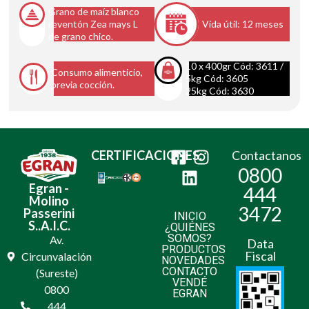
Grano de maíz blanco
reventón Zea mays L
Vida útil: 12 meses
de grano chico.
10 x 400gr Cód: 3611 /
Consumo alimenticio,
5kg Cód: 3605
previa cocción.
25kg Cód: 3630
CERTIFICACIONES:
Contactanos
0800
Egran -
444
Molino
3472
Passerini
INICIO
S..A.I.C.
¿QUIÉNES
SOMOS?
Av.
Data
PRODUCTOS
Fiscal
Circunvalación
NOVEDADES
CONTACTO
(Sureste)
VENDÉ
0800
EGRAN
444