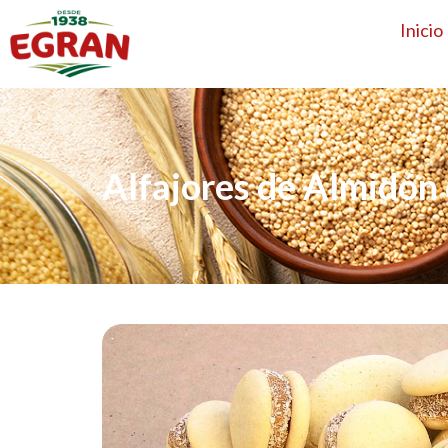
Inicio
Alfajores de Almidón