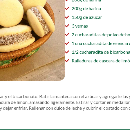
200g de harina
150g de azúcar
3 yemas
2 cucharaditas de polvo de h
1 una cucharadita de esencia d
1/2 cucharadita de bicarbona
Ralladuras de cascara de lim
near y el bicarbonato. Batir la manteca con el azúcar y agregarle la
 ralladura de limón, amasando ligeramente. Estirar y cortar en meda
dejar enfriar. Rellenar con dulce de leche y cubrir el costado con 