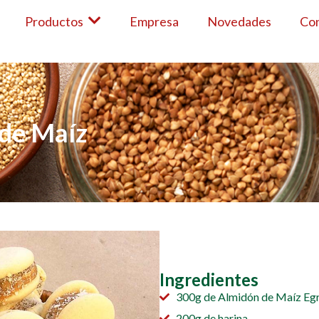
Productos
Empresa
Novedades
Co
 de Maíz
Ingredientes
300g de Almidón de Maíz Eg
200g de harina