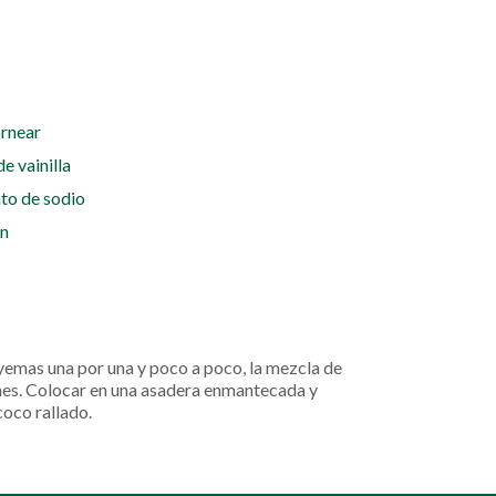
ornear
e vainilla
to de sodio
ón
s yemas una por una y poco a poco, la mezcla de
llones. Colocar en una asadera enmantecada y
coco rallado.