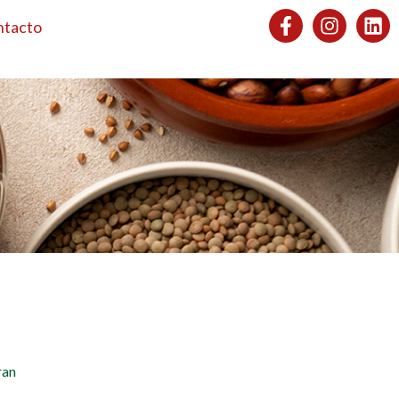
ntacto
ran